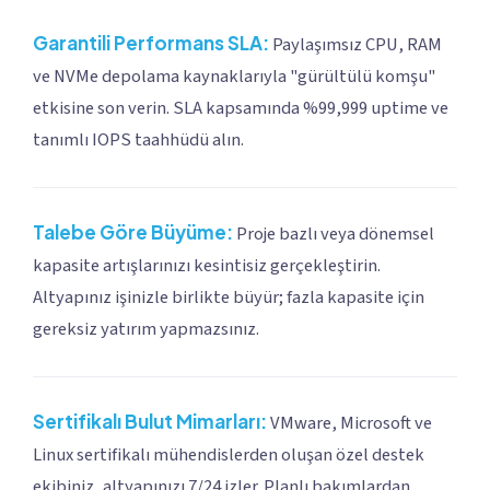
Garantili Performans SLA:
Paylaşımsız CPU, RAM
ve NVMe depolama kaynaklarıyla "gürültülü komşu"
etkisine son verin. SLA kapsamında %99,999 uptime ve
tanımlı IOPS taahhüdü alın.
Talebe Göre Büyüme:
Proje bazlı veya dönemsel
kapasite artışlarınızı kesintisiz gerçekleştirin.
Altyapınız işinizle birlikte büyür; fazla kapasite için
gereksiz yatırım yapmazsınız.
Sertifikalı Bulut Mimarları:
VMware, Microsoft ve
Linux sertifikalı mühendislerden oluşan özel destek
ekibiniz, altyapınızı 7/24 izler. Planlı bakımlardan